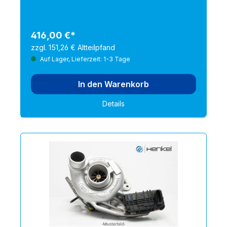
BMW 11657647003, BMW 1165756542403, BMW
756542402, BMW 756542401, BMW 11657600881,
BMW 11657595678, BMW 7595351, BMW
1165756542402, BMW 11657600890, BMW
416,00 €*
7647003, CITROËN/PEUGEOT 0375R4,
zzgl. 151,26 € Altteilpfand
CITROËN/PEUGEOT V860288180, MINI 7565424-
02, MINI V75556978004, MINI 7565424-01, MINI
Auf Lager, Lieferzeit: 1-3 Tage
V755569780-04, MINI 7565424-03
In den Warenkorb
Details