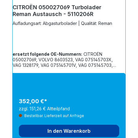
CITROËN 050027069 Turbolader
Reman Austausch - 5110206R
Aufladungsart: Abgasturbolader | Qualität: Reman
ersetzt folgende OE-Nummern:
CITROËN
050027069, VOLVO 8603523, VAG 075145703X,
VAG 1328179, VAG 075145701V, VAG 075145703,
VAG 5002706, VAG 075145701, VAG 075145703V
352,00 €*
zzgl. 151,26 € Altteilpfand
Bestellbar. Lieferzeit auf Anfrage
In den Warenkorb