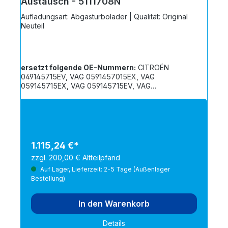
Austausch - 5111708N
Aufladungsart: Abgasturbolader | Qualität: Original
Neuteil
ersetzt folgende OE-Nummern:
CITROËN
049145715EV, VAG 0591457015EX, VAG
059145715EX, VAG 059145715EV, VAG
059145702TV, VAG 059145702NX, VAG
059145702N, VAG 0591457015E, VAG 059145702T,
VAG 059145702TX, VAG 059145702NV, VAG
0591457015EV
1.115,24 €*
zzgl. 200,00 € Altteilpfand
Auf Lager, Lieferzeit: 2-5 Tage (Außenlager
Bestellung)
In den Warenkorb
Details