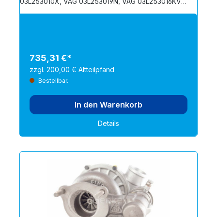
03L253010X, VAG 03L253019N, VAG 03L253016KV,
VAG 03L253056X, VAG 03L253056, VAG
03L253056V, VAG 03L253019E, VAG 03L253019NV,
VAG 03L253019NX
735,31 €*
zzgl. 200,00 € Altteilpfand
Bestellbar.
In den Warenkorb
Details