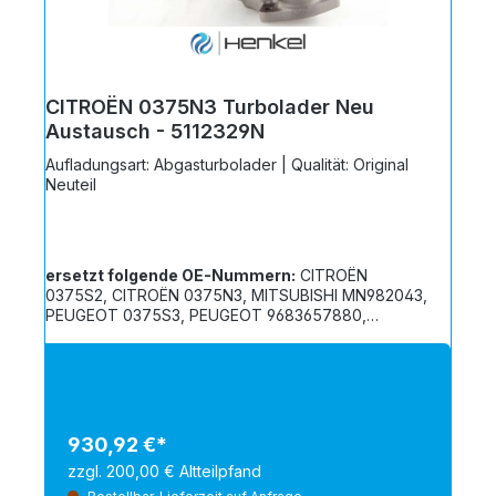
CITROËN 0375N3 Turbolader Neu
Austausch - 5112329N
Aufladungsart: Abgasturbolader | Qualität: Original
Neuteil
ersetzt folgende OE-Nummern:
CITROËN
0375S2, CITROËN 0375N3, MITSUBISHI MN982043,
PEUGEOT 0375S3, PEUGEOT 9683657880,
PEUGEOT 9684849580
930,92 €*
zzgl. 200,00 € Altteilpfand