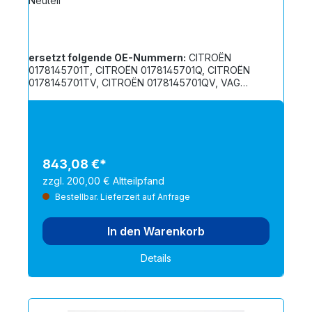
Neuteil
ersetzt folgende OE-Nummern:
CITROËN
0178145701T, CITROËN 0178145701Q, CITROËN
0178145701TV, CITROËN 0178145701QV, VAG
078145701TX, VAG 078145701T, VAG 078145701Q,
VAG 078145703QX, VAG 078145703Q, VAG
078145703T, VAG 078145703QV, VAG
078145703TX, VAG 078145701QX
843,08 €*
zzgl. 200,00 € Altteilpfand
Bestellbar. Lieferzeit auf Anfrage
In den Warenkorb
Details