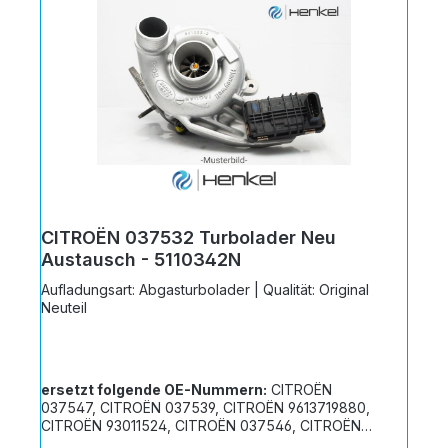
CITROËN 037532 Turbolader Neu
Austausch - 5110342N
Aufladungsart: Abgasturbolader | Qualität: Original
Neuteil
ersetzt folgende OE-Nummern:
CITROËN
037547, CITROËN 037539, CITROËN 9613719880,
CITROËN 93011524, CITROËN 037546, CITROËN
037545, CITROËN 037533, CITROËN 9613719780,