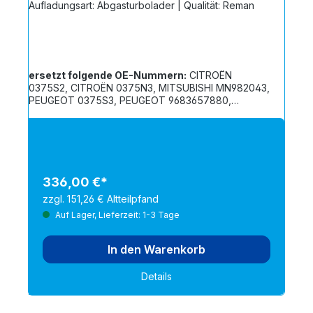
Aufladungsart: Abgasturbolader | Qualität: Reman
ersetzt folgende OE-Nummern:
CITROËN
0375S2, CITROËN 0375N3, MITSUBISHI MN982043,
PEUGEOT 0375S3, PEUGEOT 9683657880,
PEUGEOT 9684849580
336,00 €*
zzgl. 151,26 € Altteilpfand
Auf Lager, Lieferzeit: 1-3 Tage
In den Warenkorb
Details