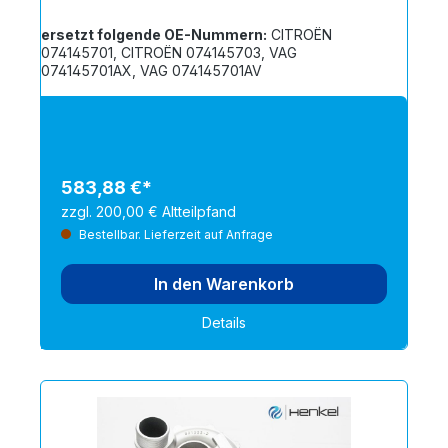
ersetzt folgende OE-Nummern:
CITROËN
074145701, CITROËN 074145703, VAG
074145701AX, VAG 074145701AV
583,88 €*
zzgl. 200,00 € Altteilpfand
Bestellbar. Lieferzeit auf Anfrage
In den Warenkorb
Details