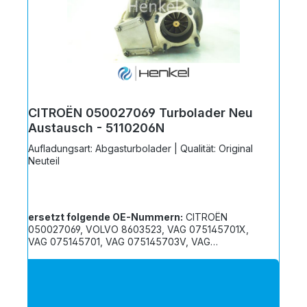
CITROËN 050027069 Turbolader Neu
Austausch - 5110206N
Aufladungsart: Abgasturbolader | Qualität: Original
Neuteil
ersetzt folgende OE-Nummern:
CITROËN
050027069, VOLVO 8603523, VAG 075145701X,
VAG 075145701, VAG 075145703V, VAG
075145701V, VAG 5002706