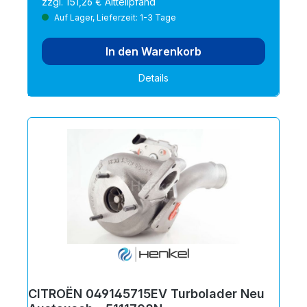
zzgl. 151,26 € Altteilpfand
Auf Lager, Lieferzeit: 1-3 Tage
In den Warenkorb
Details
CITROËN 049145715EV Turbolader Neu