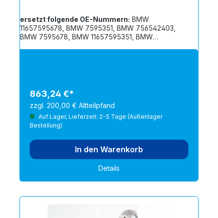
ersetzt folgende OE-Nummern:
BMW
11657595678, BMW 7595351, BMW 756542403,
BMW 7595678, BMW 11657595351, BMW
1165756542403, BMW 1165756542402, BMW
1165756542401, BMW 11657565912, BMW
11657600881, BMW 756542404, BMW 7600890,
BMW 7455912, BMW 7600881, BMW 756542402,
BMW 756542401, BMW 11657600890, BMW
7647003, BMW 11657647003, BMW 11657455912,
863,24 €*
BMW 7565912, CITROËN/PEUGEOT V860288180,
zzgl. 200,00 € Altteilpfand
CITROËN/PEUGEOT 0375R4, MINI 7565424-02,
MINI V755569780-04, MINI 7565424-03, MINI
Auf Lager, Lieferzeit: 2-5 Tage (Außenlager
V75556978004, MINI 7565424-01
Bestellung)
In den Warenkorb
Details