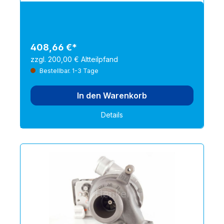
CITROËN 037538, CITROËN 037532, CITROËN
9601515880, CITROËN 9603684880
408,66 €*
zzgl. 200,00 € Altteilpfand
Bestellbar. 1-3 Tage
In den Warenkorb
Details