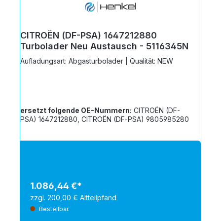
CITROËN (DF-PSA) 1647212880
Turbolader Neu Austausch - 5116345N
Aufladungsart: Abgasturbolader | Qualität: NEW
ersetzt folgende OE-Nummern:
CITROËN (DF-
PSA) 1647212880, CITROËN (DF-PSA) 9805985280
1.086,44 €*
zzgl. 200,00 € Altteilpfand
Bestellbar.