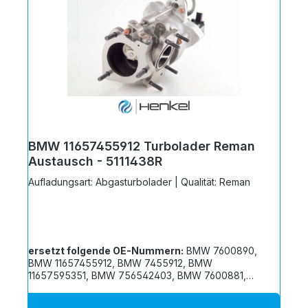
BMW 11657455912 Turbolader Reman
Austausch - 5111438R
Aufladungsart: Abgasturbolader | Qualität: Reman
ersetzt folgende OE-Nummern:
BMW 7600890,
BMW 11657455912, BMW 7455912, BMW
11657595351, BMW 756542403, BMW 7600881,
BMW 1165756542401, BMW 7565912, BMW
7595678, BMW 11657565912, BMW 756542404,