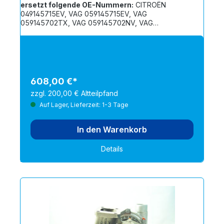
ersetzt folgende OE-Nummern:
CITROËN
049145715EV, VAG 059145715EV, VAG
059145702TX, VAG 059145702NV, VAG
0591457015E, VAG 0591457015EV, VAG
059145715E, VAG 059145702TV, VAG
0591457015EX
608,00 €*
zzgl. 200,00 € Altteilpfand
Auf Lager, Lieferzeit: 1-3 Tage
In den Warenkorb
Details