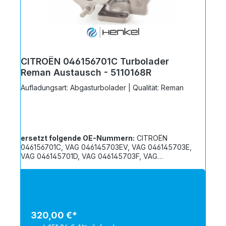
CITROËN 046156701C Turbolader
Reman Austausch - 5110168R
Aufladungsart: Abgasturbolader | Qualität: Reman
ersetzt folgende OE-Nummern:
CITROËN
046156701C, VAG 046145703EV, VAG 046145703E,
VAG 046145701D, VAG 046145703F, VAG
046145701CV, VAG 046145703GX, VAG
046145703G, VAG 046145703FV, VAG
046145701DV, VAG 046145701CX, VAG
046145703GV
320,00 €*